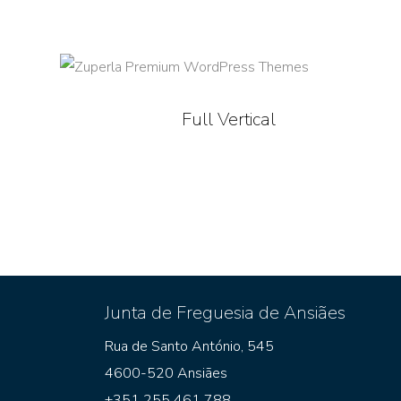
Full Vertical
Junta de Freguesia de Ansiães
Rua de Santo António, 545
4600-520 Ansiães
+351 255 461 788