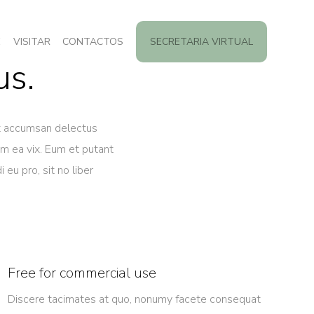
E
VISITAR
CONTACTOS
SECRETARIA VIRTUAL
us.
unt accumsan delectus
em ea vix. Eum et putant
eu pro, sit no liber
Free for commercial use
Discere tacimates at quo, nonumy facete consequat