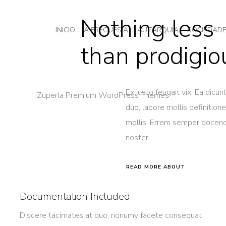
Nothing less
INICIO
A FREGUESIA
AUTARQUIA
SOCIEDAD
than prodigio
Ex justo feugait vix. Ea dic
duo, labore mollis definition
mollis. Errem semper docendi 
noster.
READ MORE ABOUT
Documentation Included
Discere tacimates at quo, nonumy facete consequat