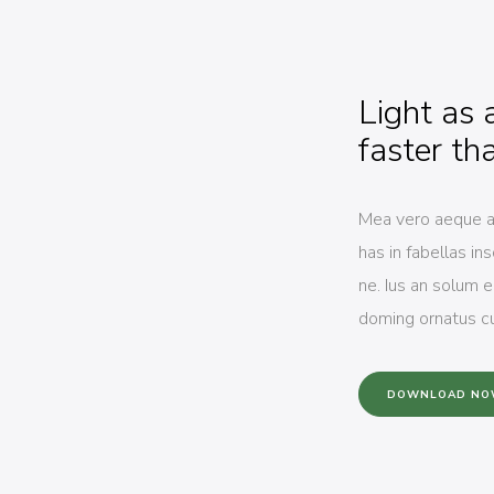
Light as 
faster th
Mea vero aeque a
has in fabellas in
ne. Ius an solum 
doming ornatus c
DOWNLOAD NO