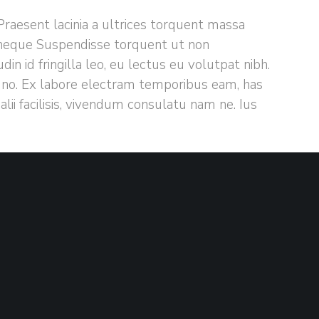
Praesent lacinia a ultrices torquent massa
 neque Suspendisse torquent ut non
in id fringilla leo, eu lectus eu volutpat nibh.
no. Ex labore electram temporibus eam, has
 alii facilisis, vivendum consulatu nam ne. Ius
ADDITIONS
COMMERCIAL LICENSE
Documentation Included
Free for commercial use