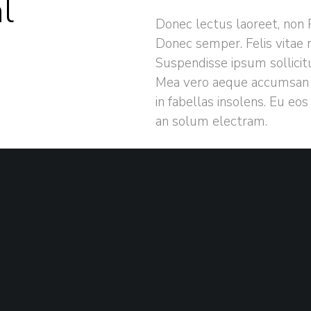
l
Donec lectus laoreet, non 
Informação Útil
Donec semper. Felis vitae
Política de Privacidade
Suspendisse ipsum sollicitud
Termos de Utilização
Mea vero aeque accumsan 
in fabellas insolens. Eu eos
an solum electram.
SOFTWARE USED
Adobe Photoshop
A Wicked
Prodigy Theme