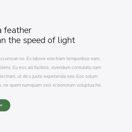
a feather
an the speed of light
ccumsan no. Ex labore electram temporibus eam,
solens. Eu eos alii facilisis, vivendum consulatu nam
electram, ut dico justo expetenda sea. Eos solum
u, ne quem numquam sed, ei bonorum voluptua his.
W