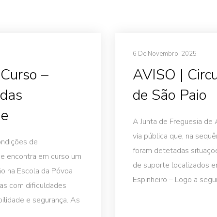
6 De Novembro, 2025
Curso –
AVISO | Circ
 das
de São Paio
de
A Junta de Freguesia de 
via pública que, na sequ
ondições de
foram detetadas situaçõe
 se encontra em curso um
de suporte localizados 
ção na Escola da Póvoa
Espinheiro – Logo a segu
oas com dificuldades
ilidade e segurança. As